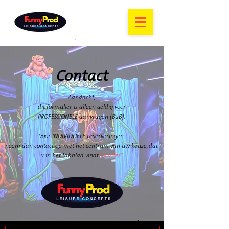
Contact
Aandacht,
dit formulier is alleen geldig voor
PROFESSIONELE aanvragen (B2B).
Voor INDIVIDUELE reserveringen,
neem dan contact op met het centrum van uw keuze, dat
u in het tabblad vindt
"locaties"