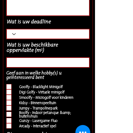
Wat is uw deadline
Wat is uw beschikbare
oppervlakte (m²)
Geef aan in welke hobby(s) u
V
geïnteresseerd bent
*
e
r
Goolfy - Blacklight Minigolf
e
Digi Golfy - Virtuele minigolf
i
Smoolfy - Microgolf voor kinderen
s
Kidsy - Binnenspeeltuin
t
Jumpy - Trampolinepark
Boolfy - Indoor petanque &amp;
buitenshuis
Gunzy - Lasergame Fluo
Arcady - Interactief spel