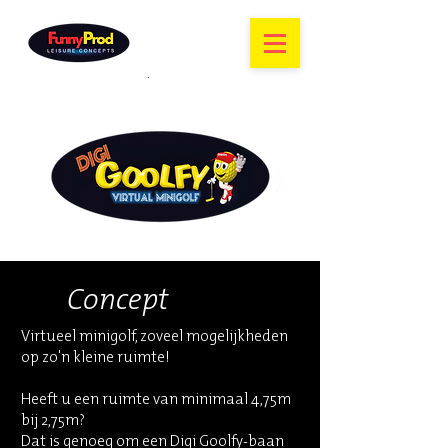
Concept
Virtueel minigolf, zoveel mogelijkheden
op zo'n kleine ruimte!
Heeft u een ruimte van minimaal 4,75m
bij 2,75m?
Dat is genoeg om een Digi Goolfy-baan